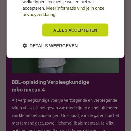
welke typen cookies je wel en niet wilt
accepteren.
Meer informatie vind je in onze
privacyverklaring.
ALLES ACCEPTEREN
DETAILS WEERGEVEN
BBL-opleiding Verpleegkundige
mbo niveau 4
Als Verpleegkundige voer je verzorgende en verplegende
taken uit, zoals het geven van medicijnen en het uitvoeren
van kleine behandelingen. Ook houd je in de gaten hoe het
met iemand gaat, zowel lichamelijk als mentaal. Je kijkt