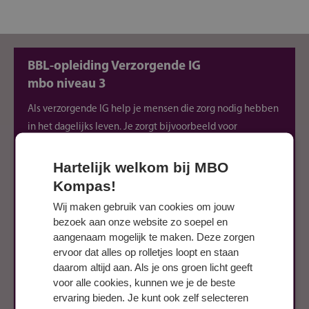
BBL-opleiding Verzorgende IG
mbo niveau 3
Als verzorgende IG help je mensen die zorg nodig hebben
in het dagelijks leven. Je zorgt bijvoorbeeld voor
persoonlijke verzorging, zoals wassen, aankleden en het
geven van medicijnen. Houdt bij hoe het met iemand gaat
Hartelijk welkom bij MBO
en schrijft dat op in een rapport. Je werkt samen met
Kompas!
andere mensen in de zorg, zodat iedereen goed geholpen
Wij maken gebruik van cookies om jouw
wordt. Ook leer je hoe je cliënten kunt begeleiden bij
bezoek aan onze website zo soepel en
dagelijkse dingen, zoals eten, bewegen of naar het toilet
aangenaam mogelijk te maken. Deze zorgen
ervoor dat alles op rolletjes loopt en staan
gaan. Zo zorg je ervoor dat mensen zich zo prettig en
daarom altijd aan. Als je ons groen licht geeft
gezond mogelijk voelen.
voor alle cookies, kunnen we je de beste
ervaring bieden. Je kunt ook zelf selecteren