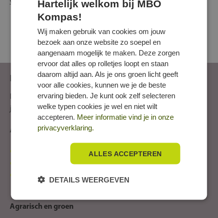
welzijn
.
Hartelijk welkom bij MBO
Kompas!
Bekijk alle opleidingsrichtingen
Wij maken gebruik van cookies om jouw
bezoek aan onze website zo soepel en
aangenaam mogelijk te maken. Deze zorgen
ervoor dat alles op rolletjes loopt en staan
daarom altijd aan. Als je ons groen licht geeft
Kansrijke beroepen
voor alle cookies, kunnen we je de beste
ervaring bieden. Je kunt ook zelf selecteren
De 30 nieuwkomers in de lijst ten opzichte van voorgaande
welke typen cookies je wel en niet wilt
(N)
jaargang zijn aangegeven met
.
accepteren.
Meer informatie vind je in onze
privacyverklaring.
Administratief, secretarieel en HR
(N)
recruitment consultant / recruitment specialist
ALLES ACCEPTEREN
HR business partner
secretaris
DETAILS WEERGEVEN
Agrarisch en groen