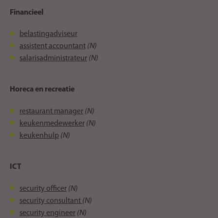
Financieel
belastingadviseur
(N)
assistent accountant
(N)
salarisadministrateur
Horeca en recreatie
(N)
restaurant manager
(N)
keukenmedewerker
(N)
keukenhulp
ICT
(N)
security officer
(N)
security consultant
(N)
security engineer