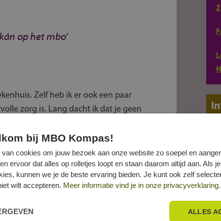
Z
F
kán op het mbo’
L
H
ekenhuis. Zelf heb ik er ook een paar
In
volle zorg is. Lang dacht ik dat je geen
 kan wel! Op de open dag op het ROC
elkom bij MBO Kompas!
eet dat ik de juiste keuze heb gemaakt.”
 van cookies om jouw bezoek aan onze website zo soepel en aange
ervoor dat alles op rolletjes loopt en staan daarom altijd aan. Als je
okies, kunnen we je de beste ervaring bieden. Je kunt ook zelf select
 leer je de basis en vanaf het tweede jaar
niet wilt accepteren.
Meer informatie vind je in onze privacyverklaring.
door leer ik alles wat ik nodig heb om
om is om op de kinderafdeling te werken,
EERGEVEN
ALLES A