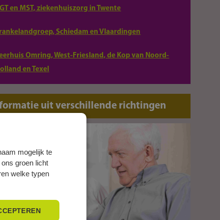
GT en MST, ziekenhuiszorg in Twente
rankelandgroep, Schiedam en Vlaardingen
eerhuis Omring, West-Friesland, de Kop van Noord-
olland en Texel
formatie uit verschillende richtingen
naam mogelijk te
 ons groen licht
eren welke typen
CCEPTEREN