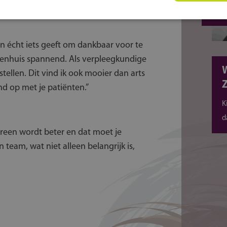
Klik 
en écht iets geeft om dankbaar voor te
iekenhuis spannend. Als verpleegkundige
W
llen. Dit vind ik ook mooier dan arts
Z
nd op met je patiënten.”
K
d
dereen wordt beter en dat moet je
team, wat niet alleen belangrijk is,