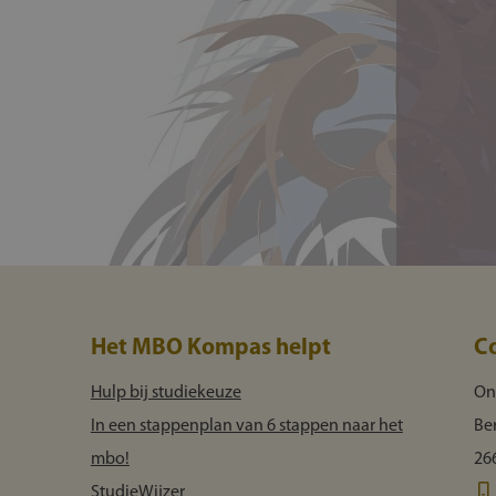
Het MBO Kompas helpt
C
Hulp bij studiekeuze
On
In een stappenplan van 6 stappen naar het
Be
mbo!
26
StudieWijzer