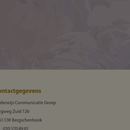
ontactgegevens
derwijs Communicatie Groep
rgweg Zuid 126
61 CW Bergschenhoek
020 570 89 81