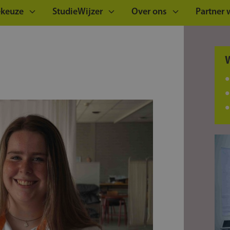
ekeuze
StudieWijzer
Over ons
Partner