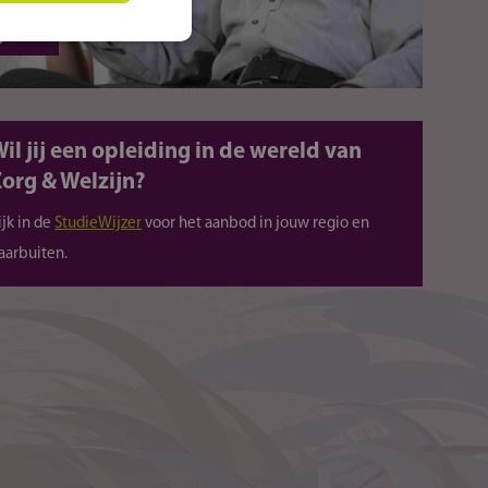
op foto
il jij een opleiding in de wereld van
org & Welzijn?
ijk in de
StudieWijzer
voor het aanbod in jouw regio en
aarbuiten.