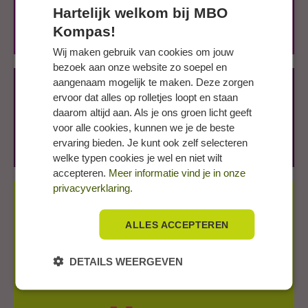
Hartelijk welkom bij MBO
Veel klantencontact
Kompas!
Creatief
Wij maken gebruik van cookies om jouw
bezoek aan onze website zo soepel en
aangenaam mogelijk te maken. Deze zorgen
Wil jij een opleiding in de wereld van
ervoor dat alles op rolletjes loopt en staan
horeca en bakkerij?
daarom altijd aan. Als je ons groen licht geeft
voor alle cookies, kunnen we je de beste
Kijk in de
StudieWijzer
voor het aanbod in jouw regio en
ervaring bieden. Je kunt ook zelf selecteren
daarbuiten.
welke typen cookies je wel en niet wilt
accepteren.
Meer informatie vind je in onze
privacyverklaring.
Werken en leren in de horeca?
ALLES ACCEPTEREN
Kijk eens naar de BBL-trajecten van
Albron
. Dat smaakt
naar meer!
DETAILS WEERGEVEN