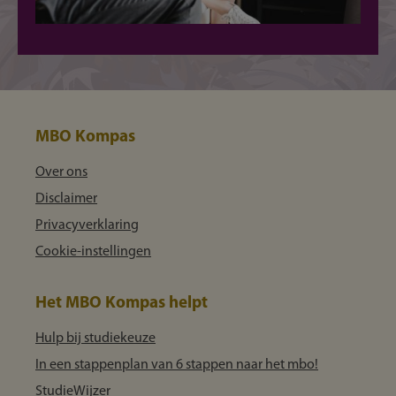
MBO Kompas
Over ons
Disclaimer
Privacyverklaring
Cookie-instellingen
Het MBO Kompas helpt
Hulp bij studiekeuze
In een stappenplan van 6 stappen naar het mbo!
StudieWijzer