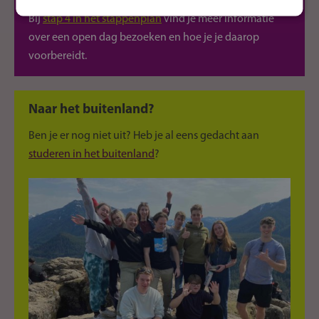
Bij
stap 4 in het stappenplan
vind je meer informatie
over een open dag bezoeken en hoe je je daarop
voorbereidt.
Naar het buitenland?
Ben je er nog niet uit? Heb je al eens gedacht aan
studeren in het buitenland
?