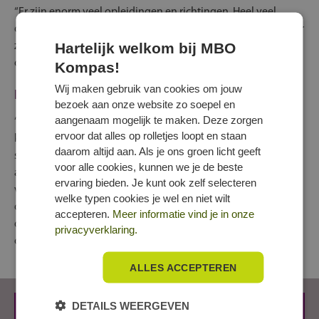
“Er zijn enorm veel opleidingen en richtingen. Heel veel
daarvan ken je waarschijnlijk nog niet. Laat je inspireren door
Hartelijk welkom bij MBO
zoveel mogelijk mensen. Praat met mensen in je naaste
omgeving, maar ook daarbuiten.”
Kompas!
Wij maken gebruik van cookies om jouw
Elke opleiding is anders
bezoek aan onze website zo soepel en
aangenaam mogelijk te maken. Deze zorgen
“Bezoek vooral verschillende opleidingen. Heb je
ervoor dat alles op rolletjes loopt en staan
keuzestress? Ook als je al wel een idee hebt wat je wilt
daarom altijd aan. Als je ons groen licht geeft
studeren, is het slim om meerdere opleiders met hetzelfde
voor alle cookies, kunnen we je de beste
aanbod te bezoeken. Elke opleiding is anders. Ze kunnen
ervaring bieden. Je kunt ook zelf selecteren
verschillen in grootte, in de manier van lesgeven, de
welke typen cookies je wel en niet wilt
docenten, denkwijze en materialen waar je mee werkt. Neem
accepteren.
Meer informatie vind je in onze
de sfeer in je op, praat met studenten. Zo doe je veel kennis
privacyverklaring.
op en misschien kun je dan wel een keuze maken.”
ALLES ACCEPTEREN
DETAILS WEERGEVEN
Bereid je voor